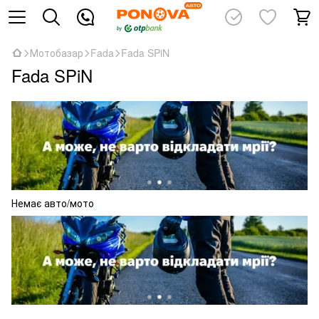
Мотобазар
Fada
Fada SPiN
Fada SPiN
Немає авто/мото