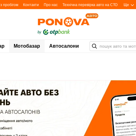
з пробігом
Контакти
Про нас
Технічна перевірка авто на СТО
Ще
ар
Мотобазар
Автосалони