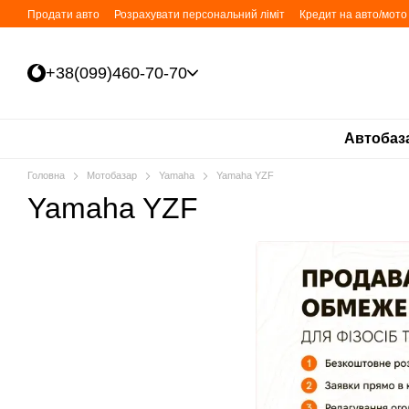
Перейти до основного контенту
Продати авто
Розрахувати персональний ліміт
Кредит на авто/мото 
+38(099)460-70-70
Автобаз
Головна
Мотобазар
Yamaha
Yamaha YZF
Yamaha YZF