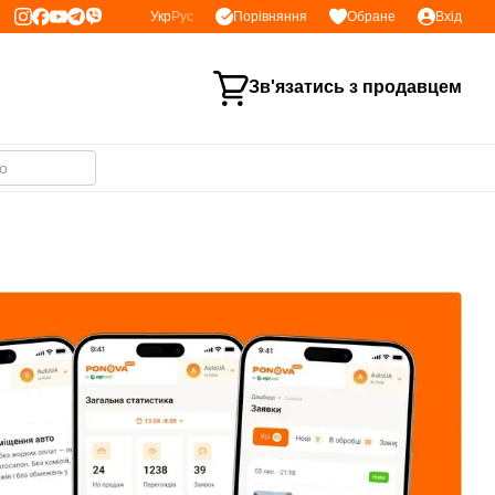
Порівняння
Укр
Рус
Обране
Вхід
Зв'язатись з продавцем