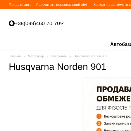
Перейти к основному контенту
Продать авто
Рассчитать персональний ліміт
Кредит на авто/мото 
+38(099)460-70-70
Автобаз
Главная
Мотобазар
Husqvarna
Husqvarna Norden 901
Husqvarna Norden 901