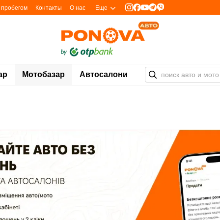
с пробегом
Контакты
О нас
Еще
ар
Мотобазар
Автосалони