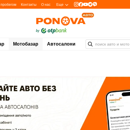
с пробегом
Контакты
О нас
Еще
ар
Мотобазар
Автосалони