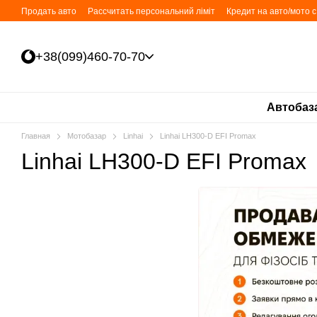
Перейти к основному контенту
Продать авто
Рассчитать персональний ліміт
Кредит на авто/мото 
+38(099)460-70-70
Автобаз
Главная
Мотобазар
Linhai
Linhai LH300-D EFI Promax
Linhai LH300-D EFI Promax