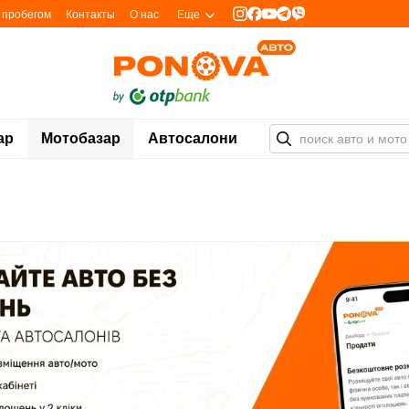
с пробегом
Контакты
О нас
Еще
ар
Мотобазар
Автосалони