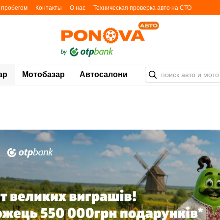
с пробегом
Контакты
О нас
Техническая проверка авто на СТО
ьности
Блог
Карта автоплощадок
ар
Мотобазар
Автосалони