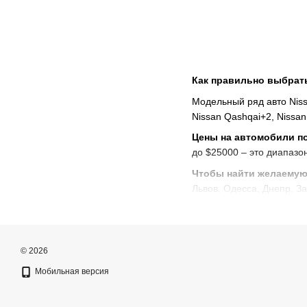
Как правильно выбрать
Модельный ряд авто Nissa
Nissan Qashqai+2, Nissan 
Цены на автомобили по
до $25000 – это диапазо
Чтобы найти желаемую 
Львов, Одесса, Днепр, З
Несколько простых шагов,
Выбирайте авто Niss
Оставьте заявку на к
© 2026
Получите решение по 
Мобильная версия