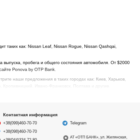
 таких как: Nissan Leaf, Nissan Rogue, Nissan Qashqai,
да выпуска, пробега и общего состояния автомобиля. От $2000
 сайте Ponova by OTP Bank.
отрите наши предложения в таких городах как: Киев, Харьков,
, Кропивницкий, Ивано-Франковск, Полтава и другие.
Контактная информация
+38(099)460-70-70
Telegram
+38(098)460-70-70
АТ «ОТП БАНК», ул. Жилянская,
+38(044)334-72-80