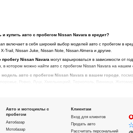
 и купить авто с пробегом Nissan Navara в кредит?
n включает в себя широкий выбор моделей авто с пробегом в кредит
X-Trail, Nissan Juke, Nissan Note, Nissan Almera и другие.
 пробегу Nissan Navara
могут варьироваться в зависимости от го
н, в котором можно найти авто с пробегом Nissan Navara на нашем
модель авто с пробегом Nissan Navara в вашем городе
, посм
апорожье, Ровно, Луцк, Хмельницкий, Тернополь, Винница, Житомир
 чтобы купить авто с пробегом в кредит:
an Navara с пробегом
онсультацию
Авто и мотоциклы с
Клиентам
пробегом
Вход для клиентов
кредиту и перерасчет средств в течение 1 дня!
Автобазар
Продать авто
Мотобазар
Рассчитать персональний