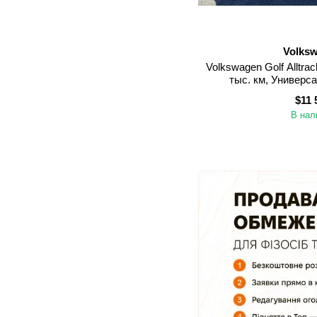
Volks
Volkswagen Golf Alltrac
тыс. км, Универс
(Днепроп
$11 
В нал