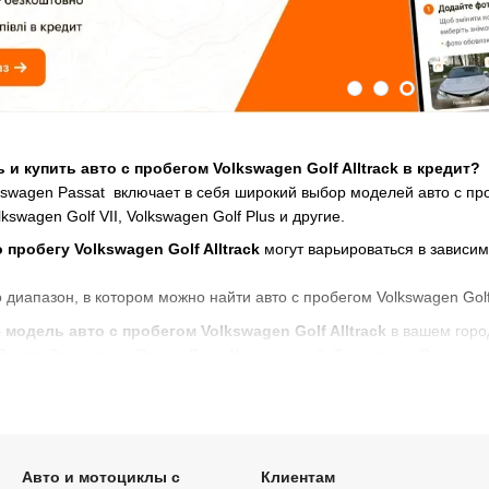
и купить авто с пробегом Volkswagen Golf Alltrack в кредит?
swagen Passat включает в себя широкий выбор моделей авто с пробе
lkswagen Golf VII, Volkswagen Golf Plus и другие.
пробегу Volkswagen Golf Alltrack
могут варьироваться в зависим
 диапазон, в котором можно найти авто с пробегом Volkswagen Golf
модель авто с пробегом Volkswagen Golf Alltrack
в вашем город
 Днепр, Запорожье, Ровно, Луцк, Хмельницкий, Тернополь, Винница
 чтобы купить авто с пробегом в кредит:
 Volkswagen Golf Alltrack с пробегом
онсультацию
Авто и мотоциклы с
Клиентам
кредиту и перерасчет средств в течение 1 дня!