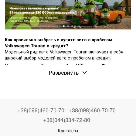
Как правильно выбрать и купить авто с пробегом
Volkswagen Touran в кредит?
Модельный ряд авто Volkswagen Touran включает в себя
широкий выбор моделей авто с пробегом в кредит.
Цены на автомобили по пробегу Volkswagen Touran
могут
Развернуть
варьироваться в зависимости от года выпуска, пробега и
общего состояния автомобиля.
От $2000 до $25000 – это диапазон, в котором можно найти
авто с пробегом Volkswagen Touran на нашем сайте Ponova
by OTP Bank.
Чтобы найти желаемую модель авто с пробегом
+38(099)460-70-70
+38(098)460-70-70
Volkswagen Touran
в вашем городе, посмотрите наши
предложения в таких городах как: Киев, Харьков, Львов,
+38(044)334-72-80
Одесса, Днепр, Запорожье, Ровно, Луцк, Хмельницкий,
Тернополь, Винница, Житомир, Кропивницкий, Ивано-
Контакты
Франковск, Полтава и другие.