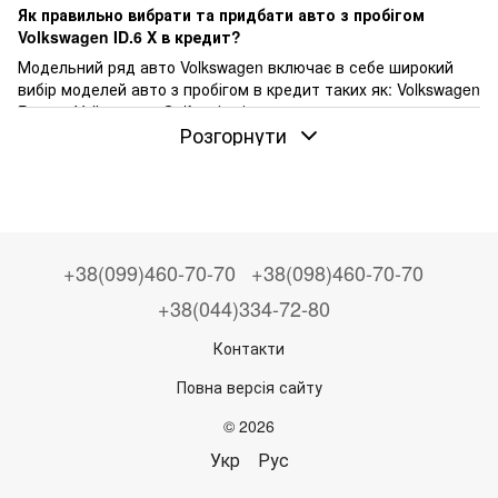
Як правильно вибрати та придбати авто з пробігом
Volkswagen ID.6 X
в кредит?
Модельний ряд авто Volkswagen включає в себе широкий
вибір моделей авто з пробігом в кредит таких як: Volkswagen
Passat, Volkswagen Golf та інші.
Розгорнути
Ціни на автомобілі пробігом Volkswagen ID.6 X
можуть
варіюватися залежно від року випуску, пробігу та
загального стану автомобіля.
Від $2000 до $25000 - це діапазон, в якому можна знайти
авто з пробігом Volkswagen ID.6 X на нашому сайті Ponova by
OTP Bank.
+38(099)460-70-70
+38(098)460-70-70
Щоб знайти бажану модель авто з пробігом Volkswagen
ID.6 X у вашому місті
, перегляньте наші пропозиції в таких
+38(044)334-72-80
містах як: Київ, Харків, Львів, Одеса, Дніпро, Запоріжжя,
Контакти
Рівне, Луцьк, Хмельницький, Тернопіль, Вінниця, Житомир,
Кропивницький, Івано-Франківськ, Полтава та інші.
Повна версія сайту
Декілька простих кроків, щоб купити авто з пробігом в
кредит:
© 2026
Обирайте авто Volkswagen ID.6 X з пробігом
Укр
Рус
Залиште заявку на консультацію