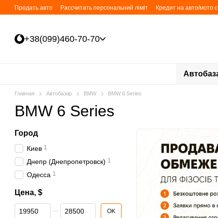
Перейти к основному контенту
Продать авто
Рассчитать персональний ліміт
Кредит на авто/мото 
+38(099)460-70-70
Автобаз
Главная
Автобазар
BMW
BMW 6 Series
BMW 6 Series
Город
1
Киев
1
Днепр (Днепропетровск)
1
Одесса
Цена, $
От Цена, $
До Цена, $
OK