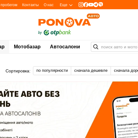
с пробегом
Контакты
О нас
Еще
ар
Мотобазар
Автосалони
по популярности
сначала дешевле
сначала дор
Сортировка: