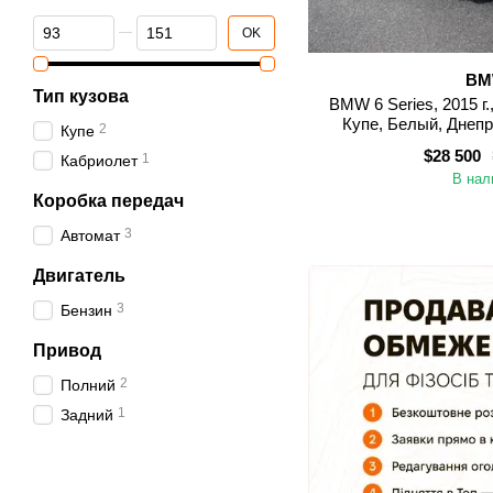
От Пробег (тыс. км)
До Пробег (тыс. км)
OK
B
Тип кузова
BMW 6 Series, 2015 г.
Купе, Белый, Днепр
2
Купе
$28 500
1
Кабриолет
В нал
Коробка передач
3
Автомат
Двигатель
3
Бензин
Привод
2
Полний
1
Задний