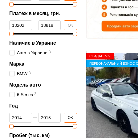
Платеж в месяц, грн.
От Платеж в месяц, грн.
До Платеж в месяц, грн.
OK
Наличие в Украине
3
Авто в Украине
СКИДКА −5%
Марка
ПЕРВОНАЧАЛЬНЫЙ ВЗНОС О
3
BMW
Модель авто
3
6 Series
Год
От Год
До Год
OK
Пробег (тыс. км)