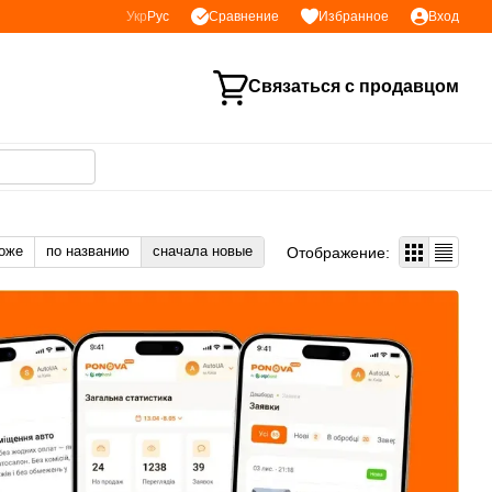
Сравнение
Укр
Рус
Избранное
Вход
Связаться с продавцом
оже
по названию
сначала новые
Отображение: