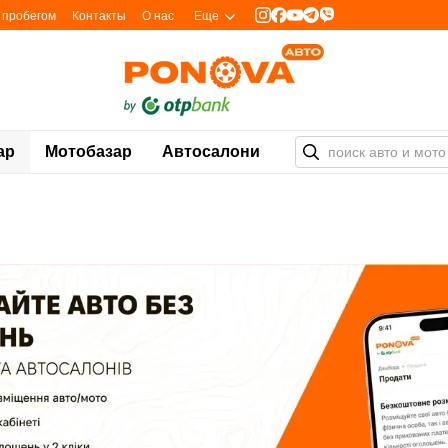
с пробегом
Контакты
О нас
Еще
ар
Мотобазар
Автосалони