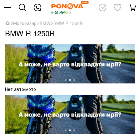
Мотобазар
BMW
BMW R 1250R
BMW R 1250R
Нет авто/мото