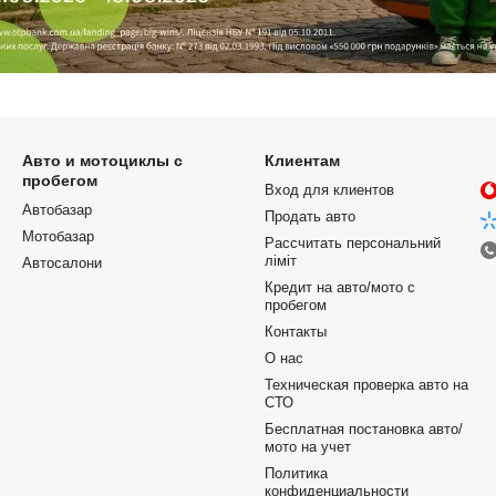
Авто и мотоциклы с
Клиентам
пробегом
Вход для клиентов
Автобазар
Продать авто
Мотобазар
Рассчитать персональний
ліміт
Автосалони
Кредит на авто/мото с
пробегом
Контакты
О нас
Техническая проверка авто на
СТО
Бесплатная постановка авто/
мото на учет
Политика
конфиденциальности