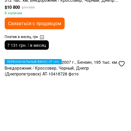
312 тыс. км, Внедорожник / Кроссовер, Чорный, Днепр
(Днепропетровск)
$10 800
$10 999
В наличии
Связаться с продавцом
Платеж в месяц, грн
7 131 грн. / в месяц
ПЕРВОНАЧАЛЬНЫЙ ВЗНОС ОТ 10%