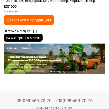
103 тыс. км, Внедорожник / Кроссовер, Чорный, Днепр
(Днепропетровск)
$37 000
В наличии
Связаться с продавцом
Платеж в месяц, грн
24 431 грн. / в месяц
+38(099)460-70-70
+38(098)460-70-70
+38(044)334-72-80