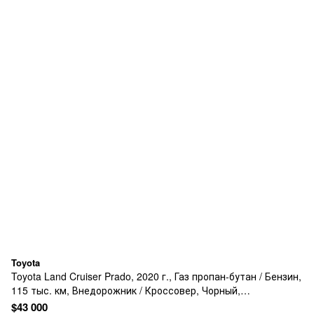
Toyota
Toyota Land Cruiser Prado, 2020 г., Газ пропан-бутан / Бензин,
115 тыс. км, Внедорожник / Кроссовер, Чорный,
Кропивницкий (Кировоград)
$43 000