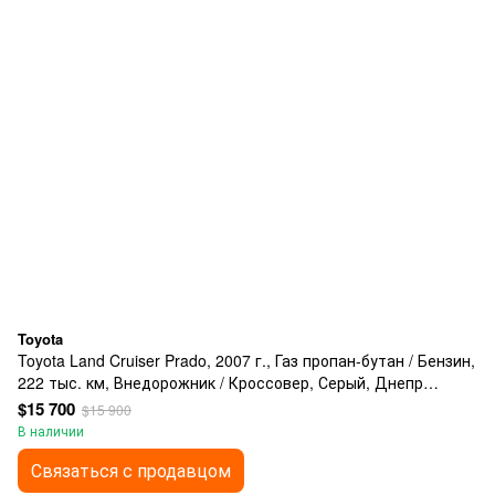
Toyota
Toyota Land Cruiser Prado, 2007 г., Газ пропан-бутан / Бензин,
222 тыс. км, Внедорожник / Кроссовер, Серый, Днепр
(Днепропетровск)
$15 700
$15 900
В наличии
Связаться с продавцом