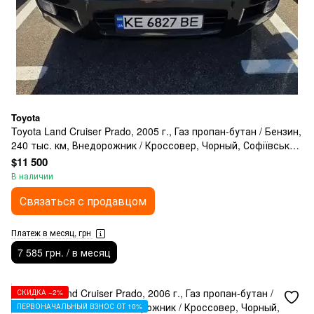
Toyota
Toyota Land Cruiser Prado, 2005 г., Газ пропан-бутан / Бензин,
240 тыс. км, Внедорожник / Кроссовер, Чорный, Софіївська
Борщагівка
$11 500
В наличии
Связаться с продавцом
Платеж в месяц, грн
7 585 грн. / в месяц
СКИДКА −2%
ПЕРВОНАЧАЛЬНЫЙ ВЗНОС ОТ 10%