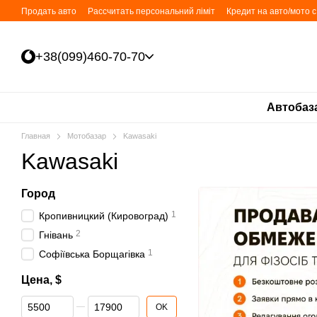
Перейти к основному контенту
Продать авто
Рассчитать персональний ліміт
Кредит на авто/мото 
+38(099)460-70-70
Автобаз
Главная
Мотобазар
Kawasaki
Kawasaki
Город
1
Кропивницкий (Кировоград)
2
Гнівань
1
Софіївська Борщагівка
Цена, $
От Цена, $
До Цена, $
OK