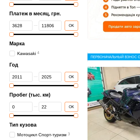
Платеж в месяц, грн.
От Платеж в месяц, грн.
До Платеж в месяц, грн.
OK
Марка
4
Kawasaki
ПЕРВОНАЧАЛЬНЫЙ ВЗНОС О
Год
От Год
До Год
OK
Пробег (тыс. км)
От Пробег (тыс. км)
До Пробег (тыс. км)
OK
Тип кузова
3
Мотоцикл Спорт-туризм