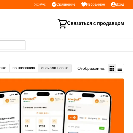
Сравнение
Укр
Рус
Избранное
Вход
Связаться с продавцом
оже
по названию
сначала новые
Отображение: