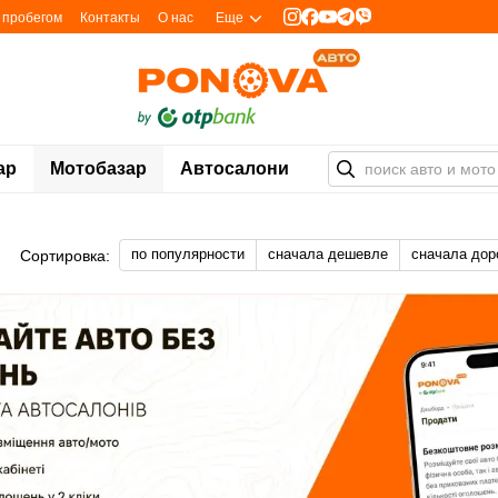
с пробегом
Контакты
О нас
Еще
ар
Мотобазар
Автосалони
по популярности
сначала дешевле
сначала дор
Сортировка: