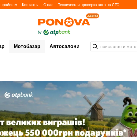
с пробегом
Контакты
О нас
Техническая проверка авто на СТО
ьности
Блог
Карта автоплощадок
ар
Мотобазар
Автосалони