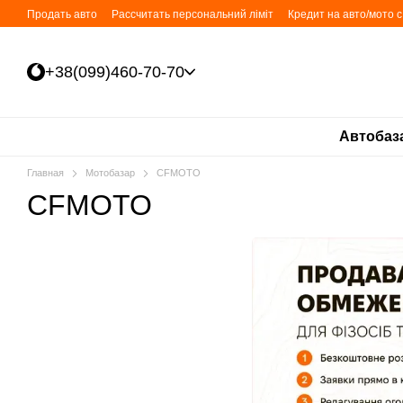
Перейти к основному контенту
Продать авто
Рассчитать персональний ліміт
Кредит на авто/мото 
+38(099)460-70-70
Автобаз
Главная
Мотобазар
CFMOTO
CFMOTO