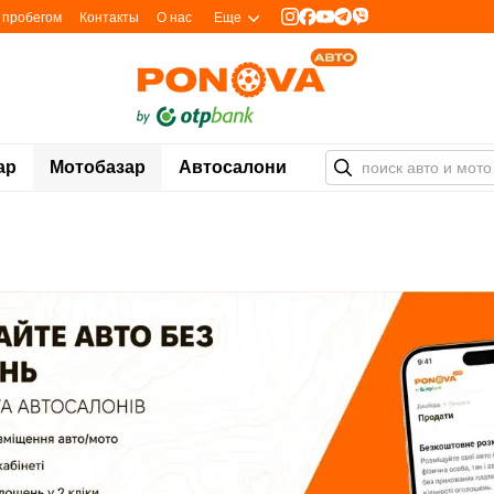
с пробегом
Контакты
О нас
Еще
ар
Мотобазар
Автосалони