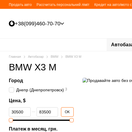
Перейти к основному контенту
Продать авто
Рассчитать персональний ліміт
Кредит на авто/мото 
+38(099)460-70-70
Автобаз
Главная
Автобазар
BMW
BMW X3 M
BMW X3 M
Город
3
Днепр (Днепропетровск)
Цена, $
От Цена, $
До Цена, $
OK
Платеж в месяц, грн.