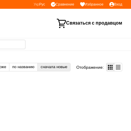
Сравнение
Укр
Рус
Избранное
Вход
Связаться с продавцом
оже
по названию
сначала новые
Отображение: