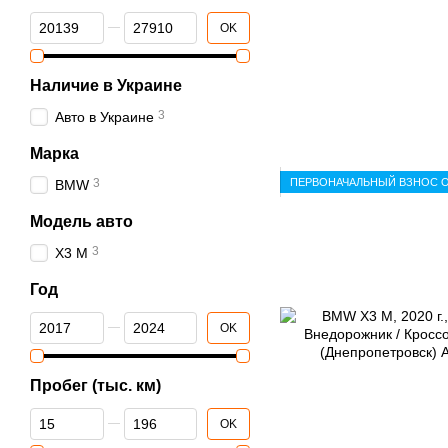
От Платеж в месяц, грн.
До Платеж в месяц, грн.
OK
Наличие в Украине
3
Авто в Украине
Марка
ПЕРВОНАЧАЛЬНЫЙ ВЗНОС О
3
BMW
Модель авто
3
X3 M
Год
От Год
До Год
OK
Пробег (тыс. км)
От Пробег (тыс. км)
До Пробег (тыс. км)
OK