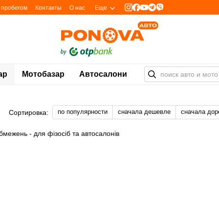
с пробегом
Контакты
О нас
Еще
ар
Мотобазар
Автосалони
по популярности
сначала дешевле
сначала дор
Сортировка: