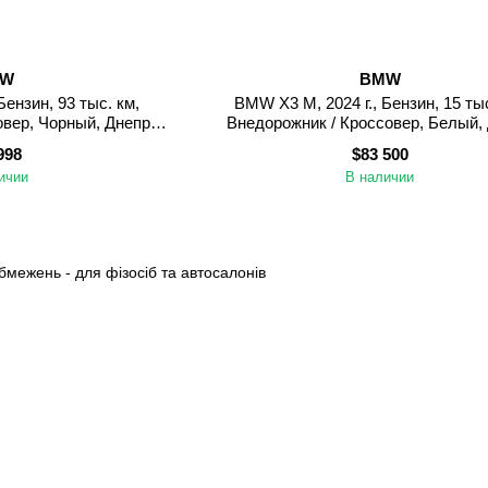
MW
BMW
Бензин, 93 тыс. км,
BMW X3 M, 2024 г., Бензин, 15 тыс
овер, Чорный, Днепр
Внедорожник / Кроссовер, Белый,
етровск)
(Днепропетровск)
998
$83 500
ичии
В наличии