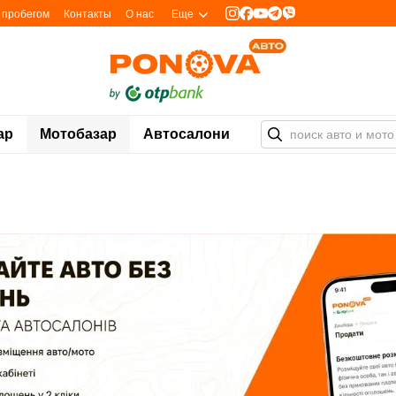
с пробегом
Контакты
О нас
Еще
ар
Мотобазар
Автосалони