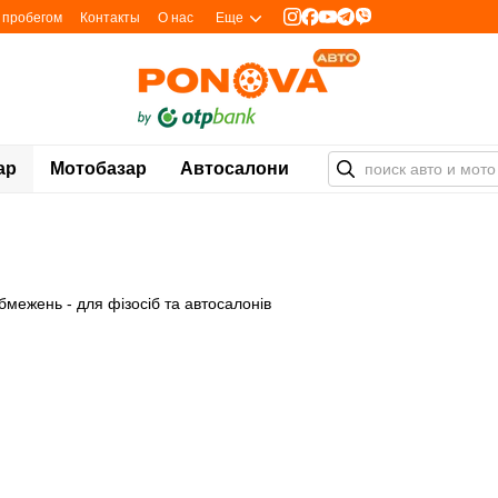
с пробегом
Контакты
О нас
Еще
ар
Мотобазар
Автосалони