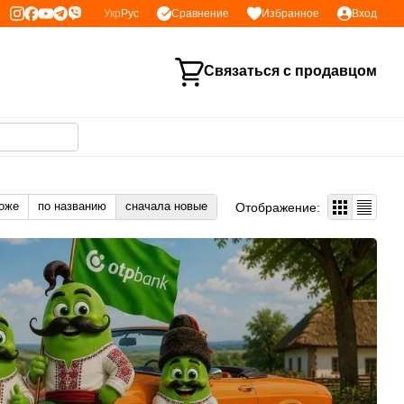
Сравнение
Укр
Рус
Избранное
Вход
Связаться с продавцом
оже
по названию
сначала новые
Отображение: