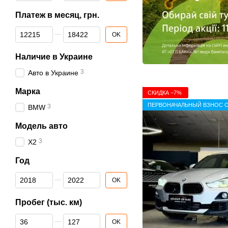
Платеж в месяц, грн.
От Платеж в месяц, грн.
До Платеж в месяц, грн.
OK
Наличие в Украине
3
Авто в Украине
Марка
СКИДКА −7%
ПЕРВОНАЧАЛЬНЫЙ ВЗНОС О
3
BMW
Модель авто
3
X2
Год
От Год
До Год
OK
Пробег (тыс. км)
От Пробег (тыс. км)
До Пробег (тыс. км)
OK