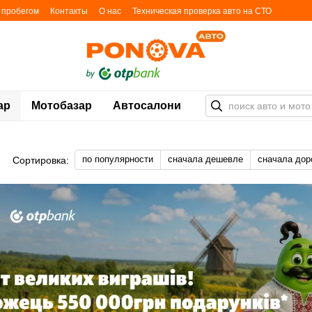
с пробегом
Контакты
О нас
Техническая проверка авто на СТО
ьности
Блог
Карта автоплощадок
ар
Мотобазар
Автосалони
по популярности
сначала дешевле
сначала дор
Сортировка: