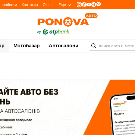
с пробегом
Контакты
О нас
Еще
ар
Мотобазар
Автосалони