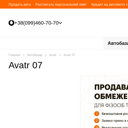
Перейти к основному контенту
Продать авто
Рассчитать персональний ліміт
Кредит на авто/мото 
+38(099)460-70-70
Автобаз
Главная
Автобазар
Avatr
Avatr 07
Avatr 07