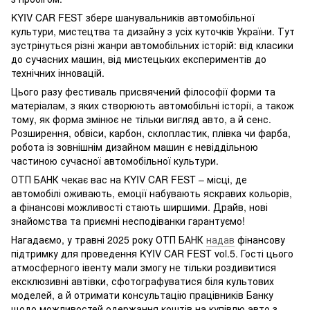
KYIV CAR FEST збере шанувальників автомобільної
культури, мистецтва та дизайну з усіх куточків України. Тут
зустрінуться різні жанри автомобільних історій: від класики
до сучасних машин, від мистецьких експериментів до
технічних інновацій.
Цього разу фестиваль присвячений філософії форми та
матеріалам, з яких створюють автомобільні історії, а також
тому, як форма змінює не тільки вигляд авто, а й сенс.
Розширення, обвіси, карбон, склопластик, плівка чи фарба,
робота із зовнішнім дизайном машин є невіддільною
частиною сучасної автомобільної культури.
ОТП БАНК чекає вас на KYIV CAR FEST – місці, де
автомобілі оживають, емоції набувають яскравих кольорів,
а фінансові можливості стають ширшими. Драйв, нові
знайомства та приємні несподіванки гарантуємо!
Нагадаємо, у травні 2025 року ОТП БАНК
надав
фінансову
підтримку для проведення KYIV CAR FEST vol.5. Гості цього
атмосферного івенту мали змогу не тільки роздивитися
ексклюзивні автівки, сфотографуватися біля культових
моделей, а й отримати консультацію працівників Банку
щодо можливостей одержання коштів на купівлю авто з