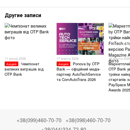
Другие записи
11 июня 2026
17 марта 2026
16 марта 202
Чемпіонат
Ponova by OTP
Маркетплей
Акция
Акция
великих виграшів від
Bank — офіційний медіа-
OTP Bank у
OTP Bank
партнер AutoTechService
трійки найк
та ComAutoTrans 2026
стартапів з
PaySpace M
Awards 202
+38(099)460-70-70
+38(098)460-70-70
+38(044)334-72-80