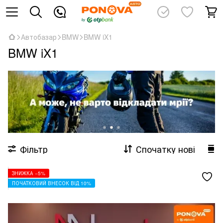
Автобазар
BMW
BMW iX1
BMW iX1
Фільтр
Спочатку нові
ЗНИЖКА −5%
ПОЧАТКОВИЙ ВНЕСОК ВІД 10%