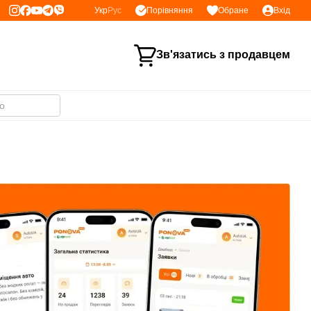
Порівняння
Укр
Рус
Обране
Вхід
Зв'язатись з продавцем