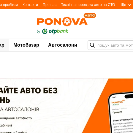
з пробігом
Контакти
Про нас
Технічна перевірка авто на СТО
Ще
ар
Мотобазар
Автосалони