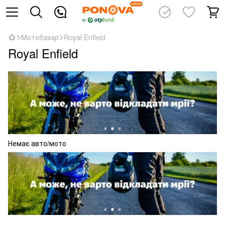
Мотобазар
Royal Enfield
Royal Enfield
Немає авто/мото