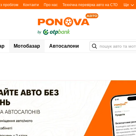
з пробігом
Контакти
Про нас
Технічна перевірка авто на СТО
Ще
ар
Мотобазар
Автосалони