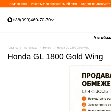
Перейти до основного контенту
Продати авто
Розрахувати персональний ліміт
Кредит на авто/мото 
+38(099)460-70-70
Автобаз
Головна
Мотобазар
Honda
Honda GL 1800 Gold Wing
Honda GL 1800 Gold Wing