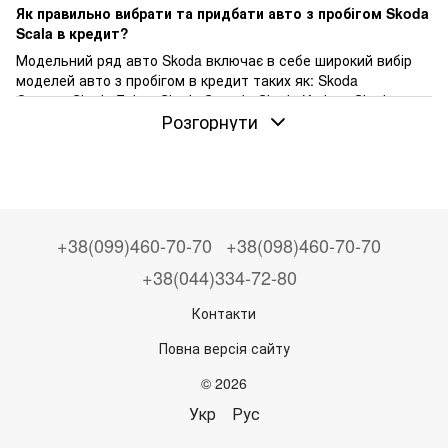
Як правильно вибрати та придбати авто з пробігом Skoda
Scala в кредит?
Модельний ряд авто Skoda включає в себе широкий вибір
моделей авто з пробігом в кредит таких як: Skoda
Octavia, Skoda Fabia, Skoda Superb, Skoda Kodiaq, Skoda
Розгорнути
Octavia Scout, Skoda Yeti, Skoda Rapid та інші.
Ціни на автомобілі пробігом Skoda Scala
можуть
варіюватися залежно від року випуску, пробігу та
загального стану автомобіля.
Від $2000 до $25000 - це діапазон, в якому можна знайти
авто з пробігом Skoda Scala на нашому сайті Ponova by OTP
+38(099)460-70-70
+38(098)460-70-70
Bank.
Щоб знайти бажану модель авто з пробігом Skoda Scala у
+38(044)334-72-80
вашому місті
, перегляньте наші пропозиції в таких містах
Контакти
як: Київ, Харків, Львів, Одеса, Дніпро, Запоріжжя, Рівне,
Луцьк, Хмельницький, Тернопіль, Вінниця, Житомир,
Повна версія сайту
Кропивницький, Івано-Франківськ, Полтава та інші.
Декілька простих кроків, щоб купити авто з пробігом в
© 2026
кредит:
Укр
Рус
Обирайте авто Skoda Scala з пробігом