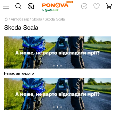
Автобазар
Skoda
Skoda Scala
Skoda Scala
Немає авто/мото