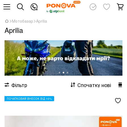
Мотобазар
Aprilia
Aprilia
Фільтр
Спочатку нові
ПОЧАТКОВИЙ ВНЕСОК ВІД 10%