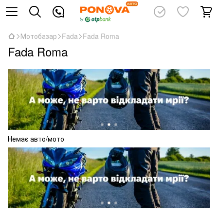
Мотобазар
Fada
Fada Roma
Fada Roma
Немає авто/мото