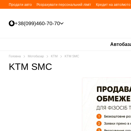
Перейти до основного контенту
Продати авто
Розрахувати персональний ліміт
Кредит на авто/мото 
+38(099)460-70-70
Автобаз
Головна
Мотобазар
KTM
KTM SMC
KTM SMC