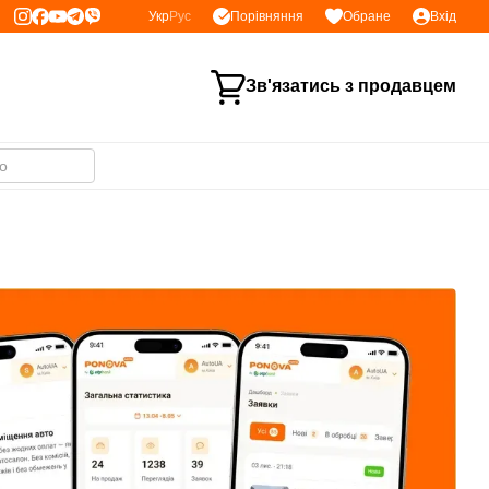
Порівняння
Укр
Рус
Обране
Вхід
Зв'язатись з продавцем