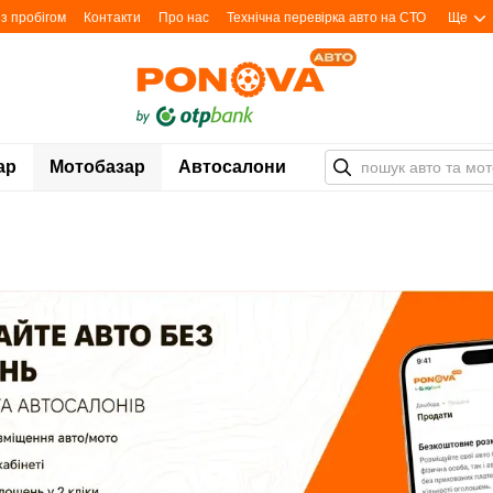
з пробігом
Контакти
Про нас
Технічна перевірка авто на СТО
Ще
ар
Мотобазар
Автосалони