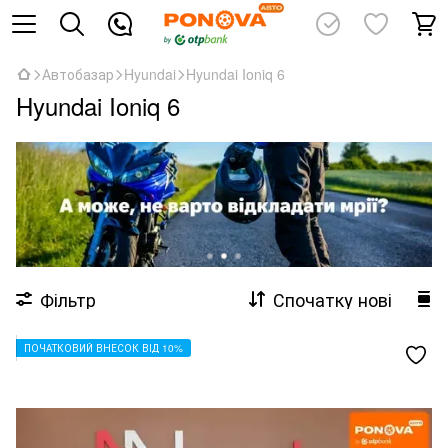
Автобазар
Hyundai
Hyundai Ioniq 6
Hyundai Ioniq 6
Фільтр
Спочатку нові
ПОЧАТКОВИЙ ВНЕСОК ВІД 10%