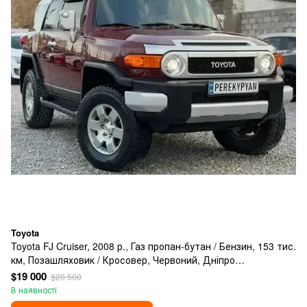
Toyota
Toyota FJ Cruiser, 2008 р., Газ пропан-бутан / Бензин, 153 тис.
км, Позашляховик / Кросовер, Червоний, Дніпро
(Дніпропетровськ)
$19 000
$20 500
В наявності