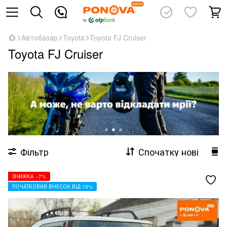
Автобазар
Toyota
Toyota FJ Cruiser
Toyota FJ Cruiser
Фільтр
Спочатку нові
ЗНИЖКА −7%
ПОЧАТКОВИЙ ВНЕСОК ВІД 10%