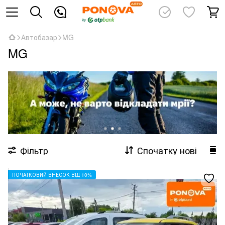
Автобазар
MG
MG
Фільтр
Спочатку нові
ПОЧАТКОВИЙ ВНЕСОК ВІД 10%