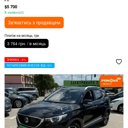
$5 700
В наявності
Зв'язатись з продавцем
Платіж на місяць, грн
3 764 грн. / в місяць
ЗНИЖКА −4%
ПОЧАТКОВИЙ ВНЕСОК ВІД 10%