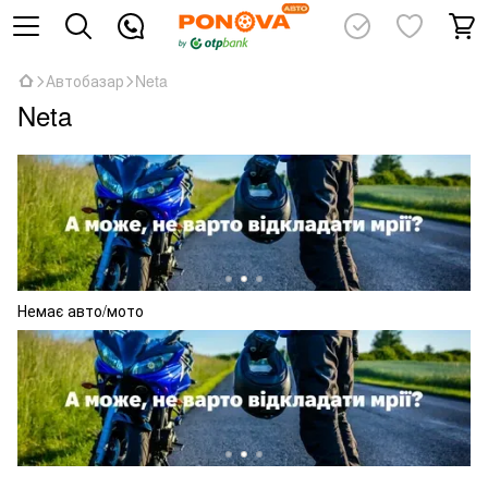
Автобазар
Neta
Neta
Немає авто/мото