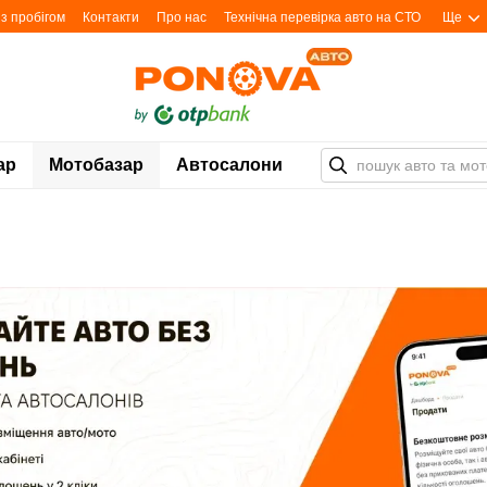
з пробігом
Контакти
Про нас
Технічна перевірка авто на СТО
Ще
ар
Мотобазар
Автосалони