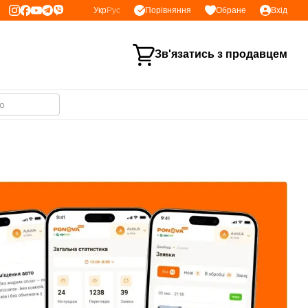
Порівняння
Укр
Рус
Обране
Вхід
Зв'язатись з продавцем