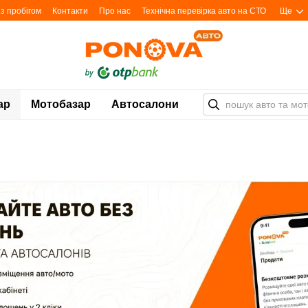
з пробігом
Контакти
Про нас
Технічна перевірка авто на СТО
Ще
ар
Мотобазар
Автосалони