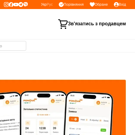
Порівняння
Укр
Рус
Обране
Вхід
Зв'язатись з продавцем