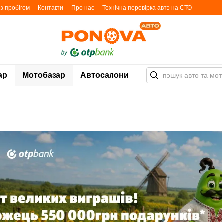
з пробігом
Контакти
Про нас
Технічна перевірка авто на СТО
ості
Блог
Мапа автомайданчиків
ар
Мотобазар
Автосалони