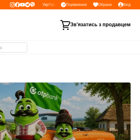
Порівняння
Укр
Рус
Обране
Вхід
Зв'язатись з продавцем