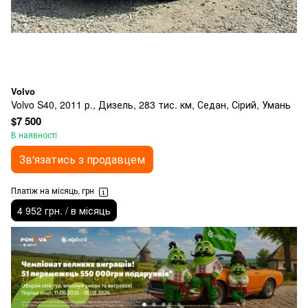
Volvo
Volvo S40, 2011 р., Дизель, 283 тис. км, Седан, Сірий, Умань
$7 500
В наявності
Зв'язатись з продавцем
Платіж на місяць, грн
4 952 грн. / в місяць