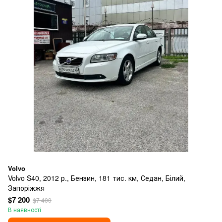
Volvo
Volvo S40, 2012 р., Бензин, 181 тис. км, Седан, Білий,
Запоріжжя
$7 200
$7 400
В наявності