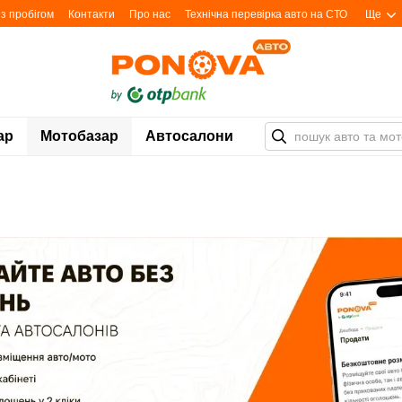
з пробігом
Контакти
Про нас
Технічна перевірка авто на СТО
Ще
ар
Мотобазар
Автосалони