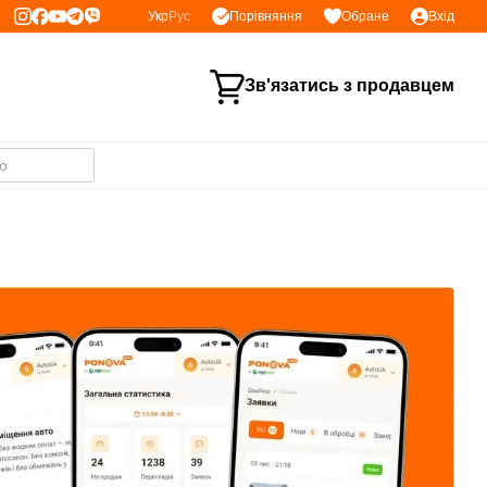
Порівняння
Укр
Рус
Обране
Вхід
Зв'язатись з продавцем