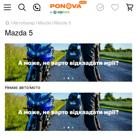
Автобазар
Mazda
Mazda 5
Mazda 5
Немає авто/мото