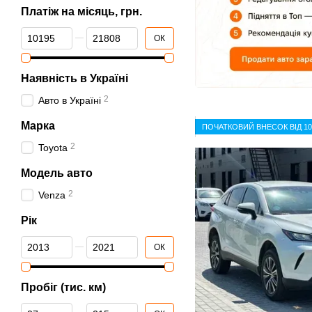
Платіж на місяць, грн.
Від Платіж на місяць, грн.
До Платіж на місяць, грн.
ОК
Наявність в Україні
2
Авто в Україні
Марка
ПОЧАТКОВИЙ ВНЕСОК ВІД 1
2
Toyota
Модель авто
2
Venza
Рік
Від Рік
До Рік
ОК
Пробіг (тис. км)
Від Пробіг (тис. км)
До Пробіг (тис. км)