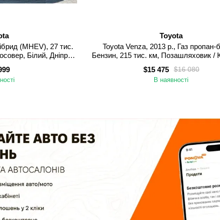
ota
Toyota
Гібрид (MHEV), 27 тис.
Toyota Venza, 2013 р., Газ пропан-б
осовер, Білий, Дніпро
Бензин, 215 тис. км, Позашляховик / 
тровськ)
Сірий, Київ
999
$15 475
$16 080
ності
В наявності