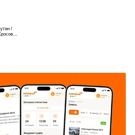
утан /
Кросовер,