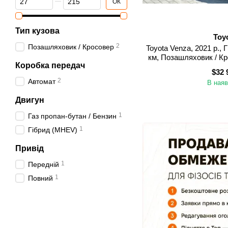
ОК
Тип кузова
Toy
2
Позашляховик / Кросовер
Toyota Venza, 2021 р., 
км, Позашляховик / Кр
Коробка передач
(Дніпропе
$32 
2
Автомат
В наяв
Двигун
1
Газ пропан-бутан / Бензин
1
Гібрид (MHEV)
Привід
1
Передній
1
Повний