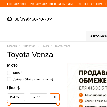
Перейти до основного контенту
Продати авто
Розрахувати персональний ліміт
Кредит на авто/мото 
+38(099)460-70-70
Автобаз
Головна
Автобазар
Toyota
Toyota Venza
Toyota Venza
Місто
1
Київ
1
Дніпро (Дніпропетровськ)
Ціна, $
Від Ціна, $
До Ціна, $
ОК