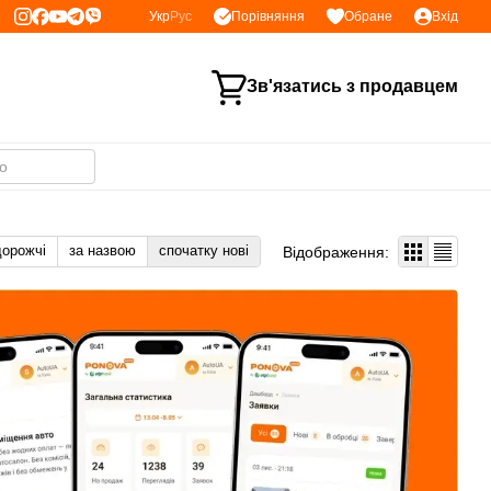
Порівняння
Укр
Рус
Обране
Вхід
Зв'язатись з продавцем
дорожчі
за назвою
спочатку нові
Відображення: