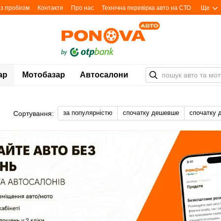
з пробігом
Контакти
Про нас
Технічна перевірка авто на СТО
Ще
ар
Мотобазар
Автосалони
за популярністю
спочатку дешевше
спочатку 
Сортування: