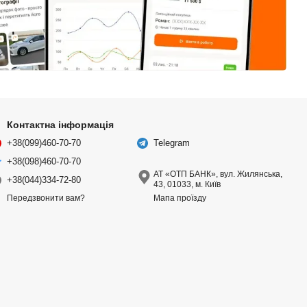
Контактна інформація
+38(099)460-70-70
Telegram
+38(098)460-70-70
АТ «ОТП БАНК», вул. Жилянська,
+38(044)334-72-80
43, 01033, м. Київ
Мапа проїзду
Передзвонити вам?