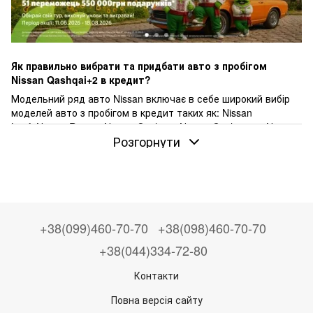
Як правильно вибрати та придбати авто з пробігом
Nissan Qashqai+2 в кредит?
Модельний ряд авто Nissan включає в себе широкий вибір
моделей авто з пробігом в кредит таких як: Nissan
Leaf, Nissan Rogue, Nissan Qashqai, Nissan Qashqai+2, Nissan
Розгорнути
X-Trail, Nissan Juke, Nissan Note, Nissan Almera та інші.
Ціни на автомобілі пробігом Nissan Qashqai+2
можуть
варіюватися залежно від року випуску, пробігу та
загального стану автомобіля.
Від $2000 до $25000 - це діапазон, в якому можна знайти
авто з пробігом Nissan Qashqai+2 на нашому сайті Ponova by
+38(099)460-70-70
+38(098)460-70-70
OTP Bank.
Щоб знайти бажану модель авто з пробігом Nissan
+38(044)334-72-80
Qashqai+2 у вашому місті
, перегляньте наші пропозиції в
Контакти
таких містах як: Київ, Харків, Львів, Одеса, Дніпро,
Запоріжжя, Рівне, Луцьк, Хмельницький, Тернопіль, Вінниця,
Повна версія сайту
Житомир, Кропивницький, Івано-Франківськ, Полтава та