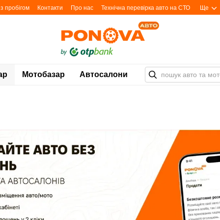
з пробігом
Контакти
Про нас
Технічна перевірка авто на СТО
Ще
ар
Мотобазар
Автосалони