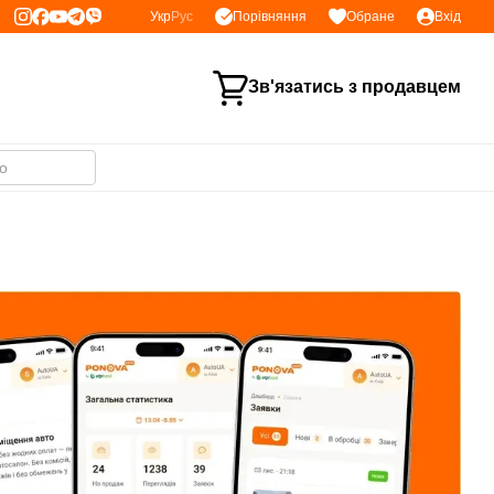
Порівняння
Укр
Рус
Обране
Вхід
Зв'язатись з продавцем