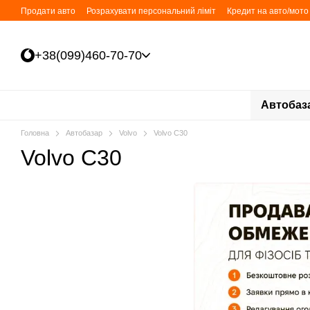
Перейти до основного контенту
Продати авто
Розрахувати персональний ліміт
Кредит на авто/мото 
+38(099)460-70-70
Автобаз
Головна
Автобазар
Volvo
Volvo C30
Volvo C30