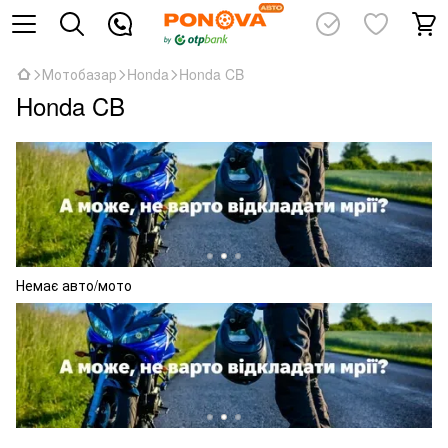
Мотобазар
Honda
Honda CB
Honda CB
Немає авто/мото