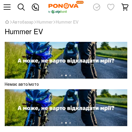
Автобазар
Hummer
Hummer EV
Hummer EV
Немає авто/мото