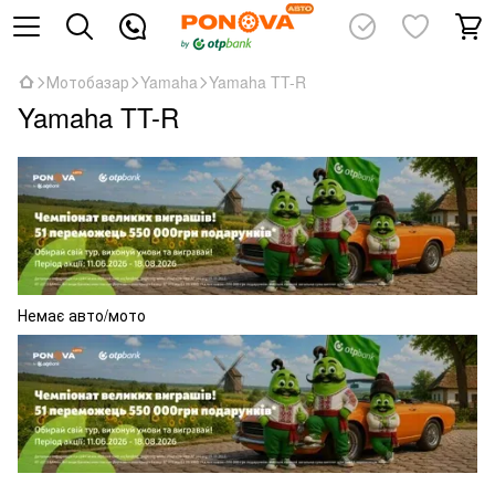
Мотобазар
Yamaha
Yamaha TT-R
Yamaha TT-R
Немає авто/мото