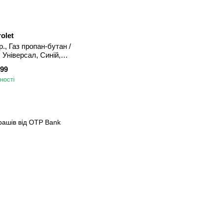
olet
р., Газ пропан-бутан /
, Універсал, Синій,
лаїв
999
ності