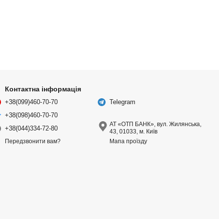
Контактна інформація
+38(099)460-70-70
Telegram
+38(098)460-70-70
АТ «ОТП БАНК», вул. Жилянська,
+38(044)334-72-80
43, 01033, м. Київ
Мапа проїзду
Передзвонити вам?