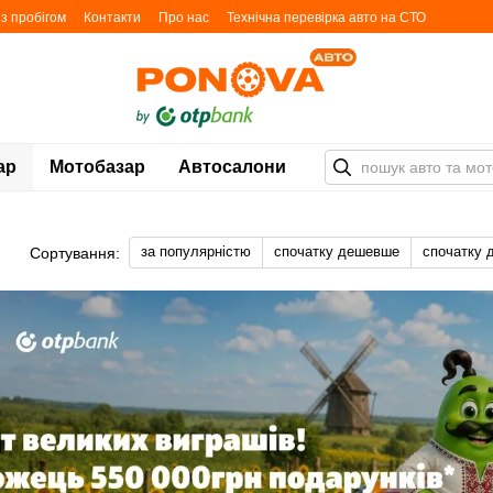
з пробігом
Контакти
Про нас
Технічна перевірка авто на СТО
ості
Блог
Мапа автомайданчиків
ар
Мотобазар
Автосалони
за популярністю
спочатку дешевше
спочатку 
Сортування: