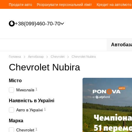
Перейти до основного контенту
Продати авто
Розрахувати персональний ліміт
Кредит на авто/мото 
Безкоштовна постановка авто/мото на облік
Політика конфіденційн
+38(099)460-70-70
Автобаз
Головна
Автобазар
Chevrolet
Chevrolet Nubira
Chevrolet Nubira
Місто
1
Миколаїв
Наявність в Україні
1
Авто в Україні
Марка
1
Chevrolet