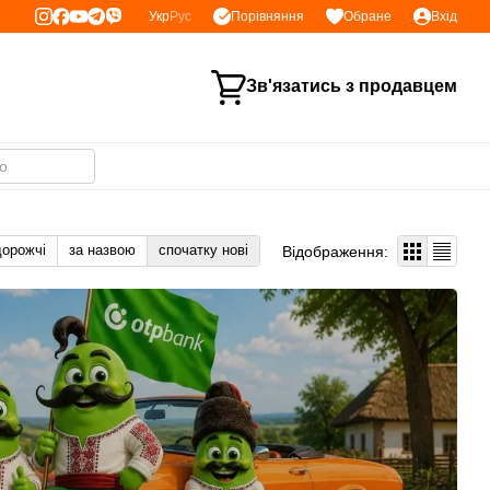
Порівняння
Укр
Рус
Обране
Вхід
Зв'язатись з продавцем
дорожчі
за назвою
спочатку нові
Відображення: