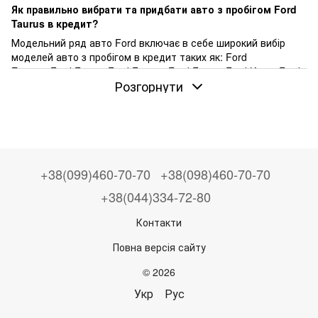
Як правильно вибрати та придбати авто з пробігом Ford
Taurus в кредит?
Модельний ряд авто Ford включає в себе широкий вибір
моделей авто з пробігом в кредит таких як: Ford
Escape, Ford Focus, Ford Fusion, Ford Fiesta, Ford Kuga, Ford
Розгорнути
Edge, Ford C-Max, Ford Escape S та інші.
Ціни на автомобілі пробігом Ford Taurus
можуть
варіюватися залежно від року випуску, пробігу та
загального стану автомобіля.
Від $2000 до $25000 - це діапазон, в якому можна знайти
авто з пробігом Ford Taurus на нашому сайті Ponova by OTP
+38(099)460-70-70
+38(098)460-70-70
Bank.
Щоб знайти бажану модель авто з пробігом Ford Taurus у
+38(044)334-72-80
вашому місті
, перегляньте наші пропозиції в таких містах
Контакти
як: Київ, Харків, Львів, Одеса, Дніпро, Запоріжжя, Рівне,
Луцьк, Хмельницький, Тернопіль, Вінниця, Житомир,
Повна версія сайту
Кропивницький, Івано-Франківськ, Полтава та інші.
Декілька простих кроків, щоб купити авто з пробігом в
© 2026
кредит:
Укр
Рус
Обирайте авто Ford Taurus з пробігом