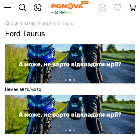
Автобазар
Ford
Ford Taurus
Ford Taurus
Немає авто/мото