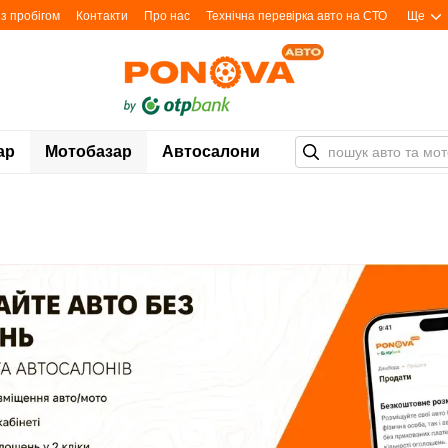
з пробігом
Контакти
Про нас
Технічна перевірка авто на СТО
Ще
ар
Мотобазар
Автосалони