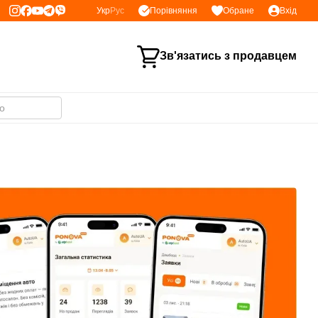
Порівняння
Укр
Рус
Обране
Вхід
Зв'язатись з продавцем